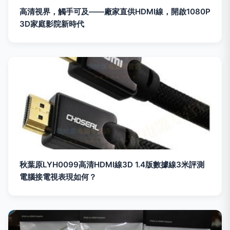
高清視界，觸手可及——廠家直供HDMI線，開啟1080P
3D家庭影院新時代
秋葉原LYH0099高清HDMI線3D 1.4版數據線3米評測
電腦接電視表現如何？