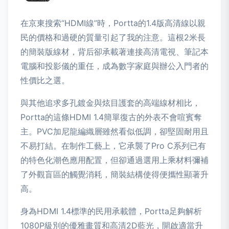
在京東搜索“HDMI線”時，Portta的1.4版高清線以親
民的價格和過硬的質量引起了我的注意。這根2米長
的簡裝版線材，背后卻承載著連接高清電視、筆記本
電腦和投影儀的重任，成為數字家庭與辦公入門者的
性價比之選。
與其他追求多孔鍍金與炫目護套的高端線材相比，
Portta的這條HDMI 1.4簡單復古的外表不會喧賓奪
主。PVC加尼龍編織層雖然看似低調，卻堅固耐用且
不易打結。在制作工藝上，它承襲了Pro C系列已有
的特色化潮色應用配置，但卻通過選用上乘材料彌補
了外觀盲區的觸覺消耗，簡裝結構使得便攜性顯著升
高。
身為HDMI 1.4標準的民用承載體，Portta足夠解析
1080P級別的優雅畫質和高清2D藍光，開啟適當升