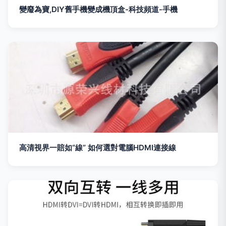
變廢為寶,DIY舊手機變成機頂盒-科技頻道-手機
高清視界一賠如“線” 如何選對電腦HDMI連接線