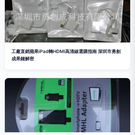
工廠直銷蘋果iPad轉HDMI高清線選購指南 深圳市勇創
成果鏈解密